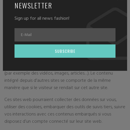
NEWSLETTER
En modifiant ou en publiant une publication, un cookie
Sign up for all news fashion!
supplémentaire sera enregistré dans votre navigateur. Ce
cookie ne comprend aucune donnée personnelle. Il indique
simplement l’ID de la publication que vous venez de modifier.
Il expire au bout d’un jour.
SUBSCRIBE
Contenu embarqué depuis d’autres sites
Les articles de ce site peuvent inclure des contenus intégrés
(par exemple des vidéos, images, articles…). Le contenu
intégré depuis d’autres sites se comporte de la même
manière que si le visiteur se rendait sur cet autre site.
Ces sites web pourraient collecter des données sur vous,
utiliser des cookies, embarquer des outils de suivis tiers, suivre
vos interactions avec ces contenus embarqués si vous
disposez d’un compte connecté sur leur site web.