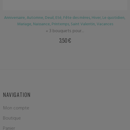
é
,
Fête des mères
,
Hiver
,
Le quotidien
,
Anniversaire
,
Automne
,
Deuil
temps
,
Saint Valentin
,
Vacances
Mariage
,
Nais
quets pour...
3,50
€
NAVIGATION
Mon compte
Boutique
Panier