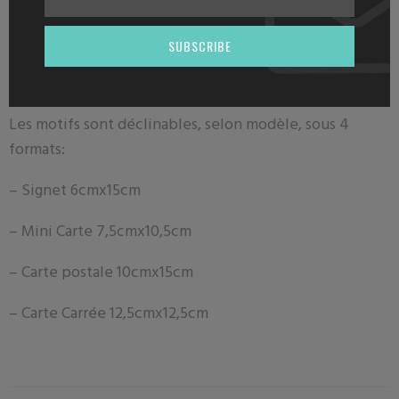
Description
SUBSCRIBE
Nos signets sont peints avec amour et imprimés par un
ESAT dans les Hauts de France .
Les motifs sont déclinables, selon modèle, sous 4
formats:
– Signet 6
cmx15cm
– Mini Carte 7
,5cmx10,5cm
– Carte postale
10cmx15cm
– Carte Carrée 12,5cmx12,5cm