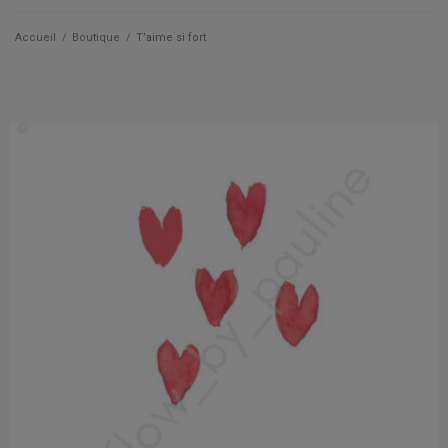
Qui suis je ?
Accueil
/
Boutique
/
T’aime si fort
Actualités
Les cartes
Les accessoires
La papeterie