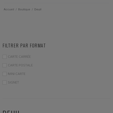
Qui suis je ?
Accueil
/
Boutique
/
Deuil
Actualités
Les cartes
FILTRER PAR FORMAT
Les accessoires
CARTE CARRÉE
La papeterie
CARTE POSTALE
MINI CARTE
SIGNET