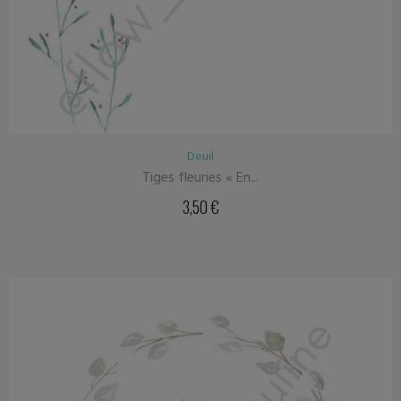
Deuil
Tiges fleuries « En...
3,50
€