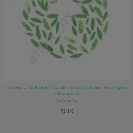
1ère communion
,
Baptême
,
Confirmation
,
Deuil
,
Evènements religieux
,
Profession de foi
Croix verte
2,00
€