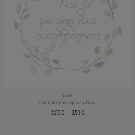
Deuil
Couronne eucalyptus « Nos...
2,00
€
–
3,50
€