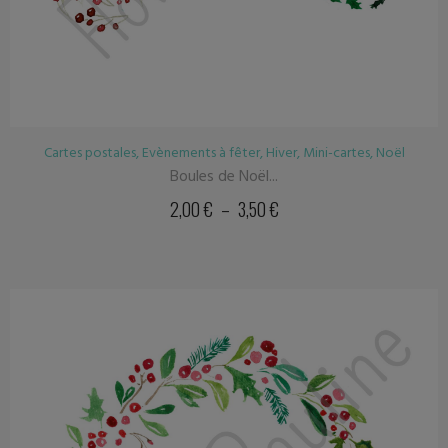
Cartes postales
,
Evènements à fêter
,
Hiver
,
Mini-cartes
,
Noël
Boules de Noël...
2,00
€
–
3,50
€