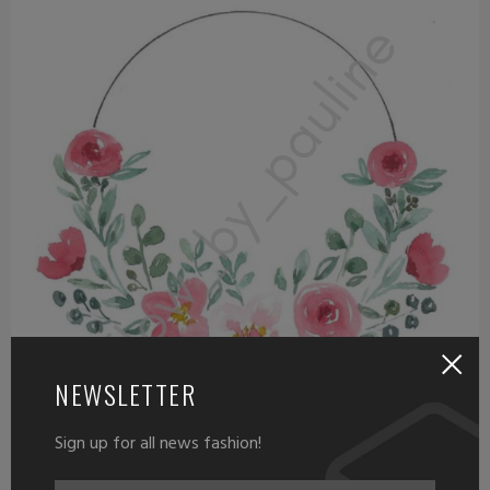
NEWSLETTER
Sign up for all news fashion!
Anniversaire
,
Automne
,
Eté
,
Fête des mères
,
Hiver
,
Le quotidien
,