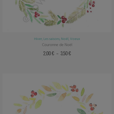
Hiver
,
Les saisons
,
Noël
,
Voeux
Couronne de Noël
2,00
€
–
3,50
€