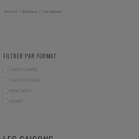
Qui suis je ?
Accueil
/
Boutique
/
Les saisons
Actualités
Les cartes
FILTRER PAR FORMAT
Les accessoires
CARTE CARRÉE
La papeterie
CARTE POSTALE
MINI CARTE
SIGNET