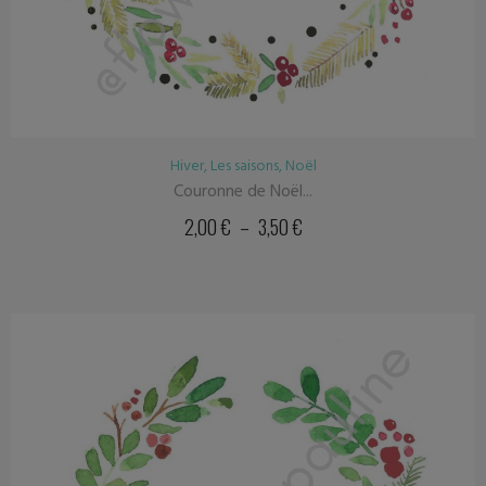
Hiver
,
Les saisons
,
Noël
Couronne de Noël...
2,00
€
–
3,50
€