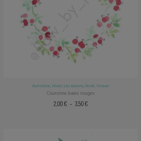
Automne
,
Hiver
,
Les saisons
,
Noël
,
Voeux
Couronne baies rouges
2,00
€
–
3,50
€