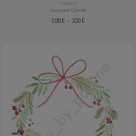
Vacances
Couronne Colorée
2,00
€
–
3,50
€