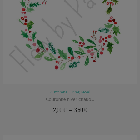
Automne
,
Hiver
,
Noël
Couronne hiver chaud...
2,00
€
–
3,50
€