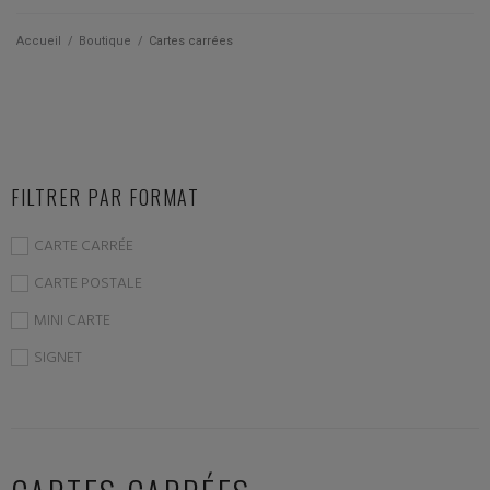
Qui suis je ?
Accueil
/
Boutique
/
Cartes carrées
Actualités
Les cartes
FILTRER PAR FORMAT
Les accessoires
CARTE CARRÉE
La papeterie
CARTE POSTALE
MINI CARTE
SIGNET