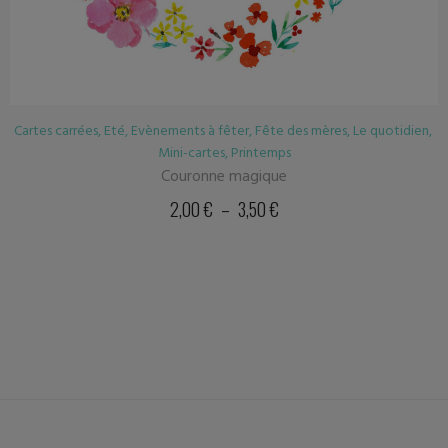
Cartes carrées
,
Eté
,
Evènements à fêter
,
Fête des mères
,
Le quotidien
,
Mini-cartes
,
Printemps
Couronne magique
2,00
€
–
3,50
€