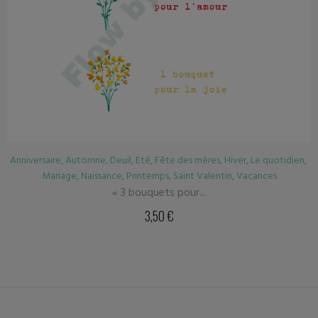
quotidien
,
Anniversaire
,
Automne
,
Deuil
,
Eté
,
Fête des mères
,
Hiver
,
es
Mariage
,
Naissance
,
Printemps
,
Vacances
Cosmos
3,50
€