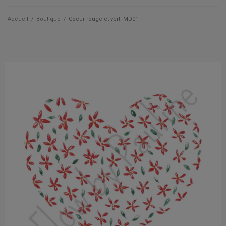
Qui suis je ?
Accueil
/
Boutique
/
Coeur rouge et vert- MD01
Actualités
Les cartes
Les accessoires
La papeterie