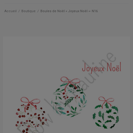
Qui suis je ?
Accueil
/
Boutique
/
Boules de Noël « Joyeux Noël »- N16
Actualités
Les cartes
Les accessoires
La papeterie