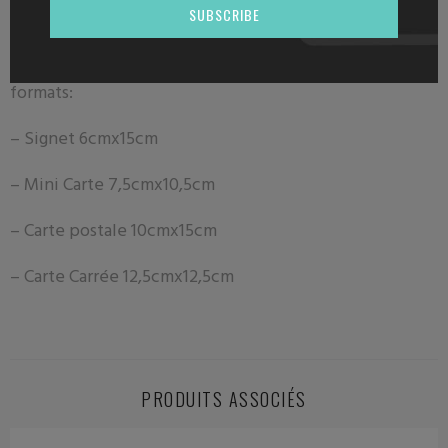
SUBSCRIBE
ESAT dans les Hauts de France .
Les motifs sont déclinables, selon modèle, sous 4
formats:
– Signet 6
cmx15cm
– Mini Carte 7
,5cmx10,5cm
– Carte postale
10cmx15cm
– Carte Carrée 12,5cmx12,5cm
PRODUITS ASSOCIÉS