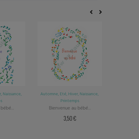
r
,
Naissance
,
Automne
,
Eté
,
Hiver
,
Mariage
,
Automne
,
ps
Printemps
bébé...
Couronne « Tous deux...
Couronn
3,50
€