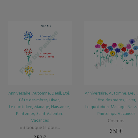
Anniversaire
,
Automne
,
Deuil
,
Eté
,
Automne
,
Eté
,
Hiver
,
Fête des mères
,
Hiver
,
Le quotidien
,
Mariage
,
Print
Le quotidien
,
Mariage
,
Naissance
,
Vacances
Printemps
,
Vacances
Cosmos « Merci »
Cosmos
3,50
€
3,50
€