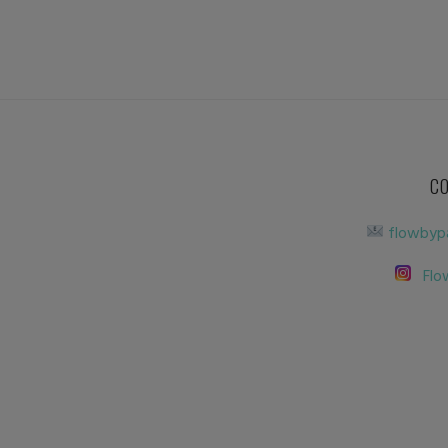
C
flowbyp
Flo