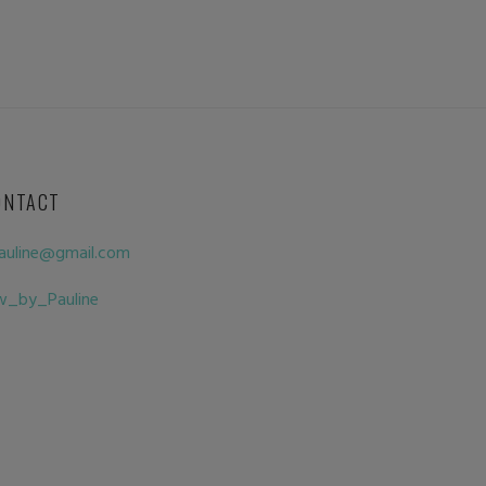
ONTACT
auline@gmail.com
w_by_Pauline