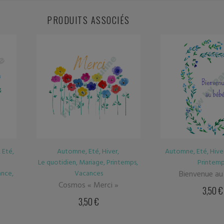
PRODUITS ASSOCIÉS
Automne
,
Eté
,
Hiver
,
Naissance
,
Automne
,
Eté
,
Hive
emps
,
Printemps
Printem
Bienvenue au bébé...
Bienvenue au 
3,50
€
3,50
€