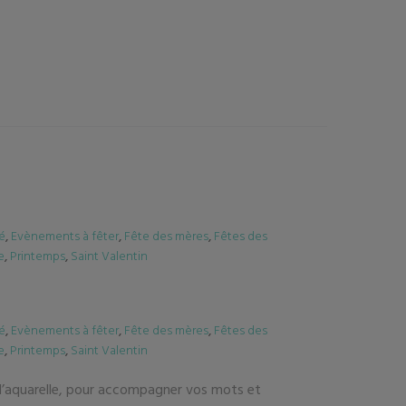
é
,
Evènements à fêter
,
Fête des mères
,
Fêtes des
e
,
Printemps
,
Saint Valentin
é
,
Evènements à fêter
,
Fête des mères
,
Fêtes des
e
,
Printemps
,
Saint Valentin
 à l’aquarelle, pour accompagner vos mots et