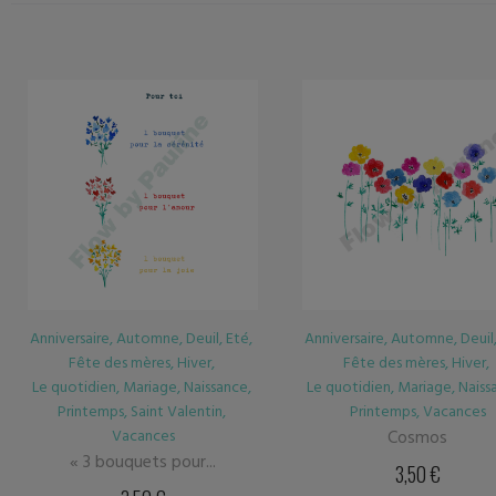
Anniversaire
,
Automne
,
Deuil
,
Eté
,
Automne
,
Eté
,
Hiver
,
Fête des mères
,
Hiver
,
Le quotidien
,
Mariage
,
Print
Le quotidien
,
Mariage
,
Naissance
,
Vacances
Printemps
,
Vacances
Cosmos « Merci »
Cosmos
3,50
€
3,50
€