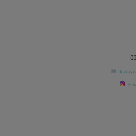
C
flowbyp
Flo