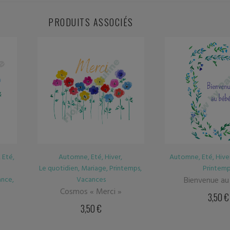
PRODUITS ASSOCIÉS
Automne
,
Eté
,
Hiver
,
Naissance
,
Automne
,
Eté
,
Hive
emps
,
Printemps
Printem
Bienvenue au bébé...
Bienvenue au 
3,50
€
3,50
€