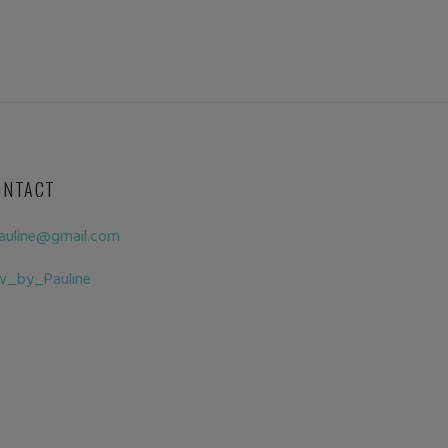
ONTACT
auline@gmail.com
w_by_Pauline