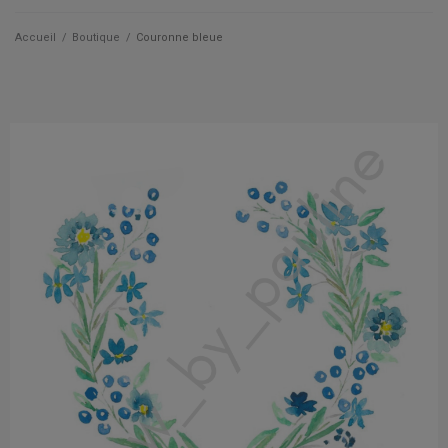
Qui suis je ?
Accueil
/
Boutique
/
Couronne bleue
Actualités
Les cartes
Les accessoires
La papeterie