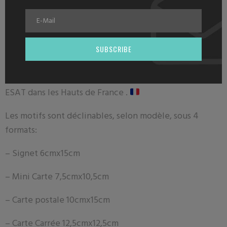
DESCRIPTION
SUBSCRIBE
Description
Nos signets sont peints avec amour et imprimés par un
ESAT dans les Hauts de France .
Les motifs sont déclinables, selon modèle, sous 4
formats:
– Signet 6
cmx15cm
– Mini Carte 7
,5cmx10,5cm
– Carte postale
10cmx15cm
– Carte Carrée 12,5cmx12,5cm