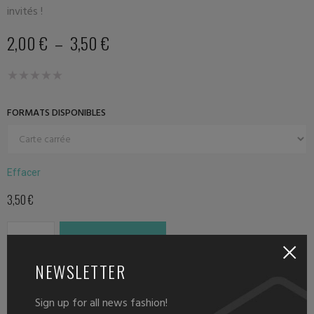
invités !
2,00
€
–
3,50
€
FORMATS DISPONIBLES
Effacer
3,50
€
AJOUTER AU PANIER
NEWSLETTER
Sign up for all news fashion!