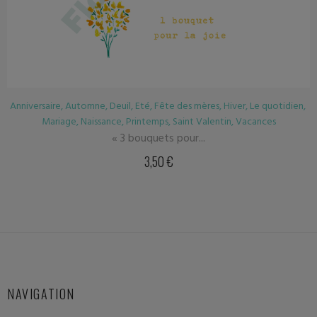
Hiver
,
Le quotidien
,
Anniversaire
,
Automne
,
Deuil
,
Eté
,
Fête des mèr
in
,
Vacances
Mariage
,
Naissance
,
Printemps
,
V
Cosmos
3,50
€
NAVIGATION