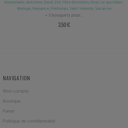
ire
,
Automne
,
Deuil
,
Eté
,
Fête des mères
,
Hiver
,
Le quotidien
,
Annive
ariage
,
Naissance
,
Printemps
,
Saint Valentin
,
Vacances
« 3 bouquets pour...
3,50
€
NAVIGATION
Mon compte
Boutique
Panier
Politique de confidentialité