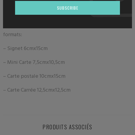
Nos signets sont peints avec amour et imprimés par un
SUBSCRIBE
ESAT dans les Hauts de France .
Les motifs sont déclinables, selon modèle, sous 4
formats:
– Signet 6
cmx15cm
– Mini Carte 7
,5cmx10,5cm
– Carte postale
10cmx15cm
– Carte Carrée 12,5cmx12,5cm
PRODUITS ASSOCIÉS