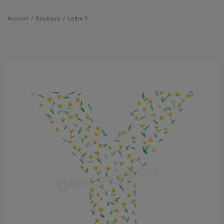
Qui suis je ?
Accueil
/
Boutique
/
Lettre Y
Actualités
Les cartes
Les accessoires
La papeterie