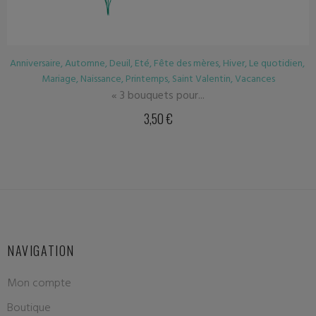
utomne
,
Deuil
,
Eté
,
Fête des mères
,
Hiver
,
Le quotidien
,
Anniversair
e
,
Naissance
,
Printemps
,
Saint Valentin
,
Vacances
« 3 bouquets pour...
3,50
€
NAVIGATION
Mon compte
Boutique