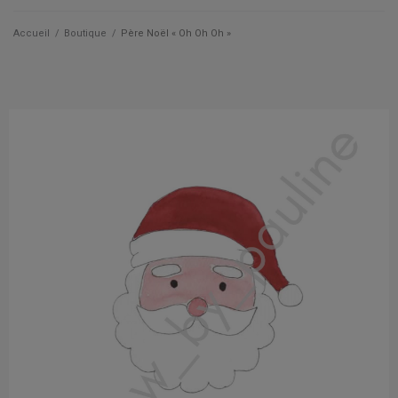
Qui suis je ?
Accueil
/
Boutique
/
Père Noël « Oh Oh Oh »
Actualités
Les cartes
Les accessoires
La papeterie