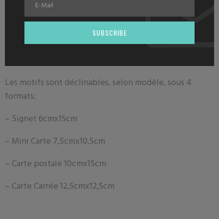
Description
SUBSCRIBE
Nos signets sont peints avec amour et imprimés par un
ESAT dans les Hauts de France .
Les motifs sont déclinables, selon modèle, sous 4
formats:
– Signet 6
cmx15cm
– Mini Carte 7
,5cmx10,5cm
– Carte postale
10cmx15cm
– Carte Carrée 12,5cmx12,5cm