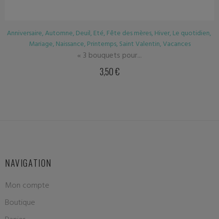
ersaire
,
Automne
,
Deuil
,
Eté
,
Fête des mères
,
Hiver
,
Le quotidien
,
A
Mariage
,
Naissance
,
Printemps
,
Saint Valentin
,
Vacances
« 3 bouquets pour...
3,50
€
NAVIGATION
Mon compte
Boutique