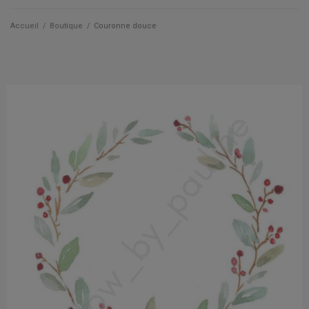
Qui suis je ?
Accueil
/
Boutique
/
Couronne douce
Actualités
Les cartes
Les accessoires
La papeterie