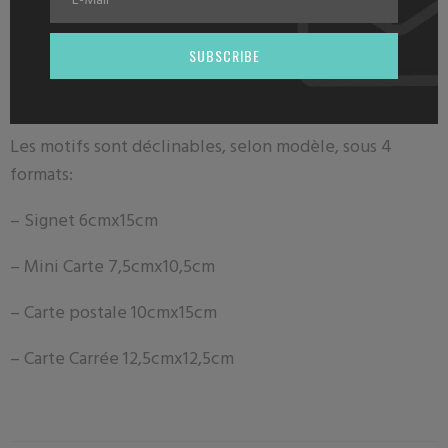
Description
SUBSCRIBE
Nos signets sont peints avec amour et imprimés par un
ESAT dans les Hauts de France .
Les motifs sont déclinables, selon modèle, sous 4
formats:
– Signet 6
cmx15cm
– Mini Carte 7
,5cmx10,5cm
– Carte postale
10cmx15cm
– Carte Carrée 12,5cmx12,5cm